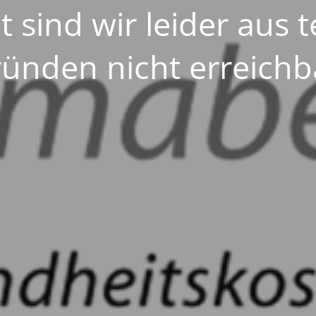
sind wir leider aus 
ünden nicht erreichb